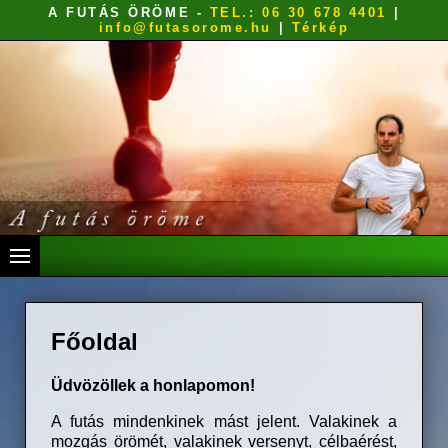
A FUTÁS ÖRÖME
-
TEL.: 06 30 678 4401
|
info@futasorome.hu
|
Térkép
Főoldal
Üdvözöllek a honlapomon!
A futás mindenkinek mást jelent. Valakinek a
mozgás örömét, valakinek versenyt, célbaérést,