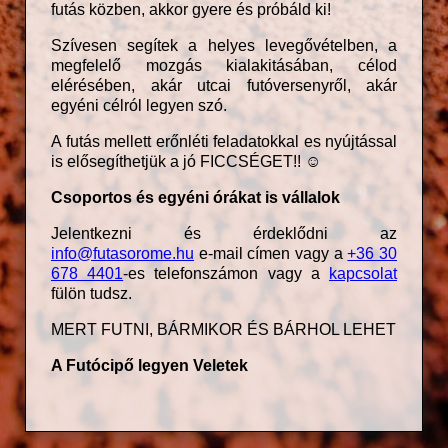
futás közben, akkor gyere és próbáld ki!
Szívesen segítek a helyes levegővételben, a
megfelelő mozgás kialakitásában, célod
elérésében, akár utcai futóversenyről, akár
egyéni célról legyen szó.
A futás mellett erőnléti feladatokkal es nyújtással
is elősegíthetjük a jó FICCSÉGET!! ☺
Csoportos és egyéni órákat is vállalok
Jelentkezni és érdeklődni az
info@futasorome.hu
e-mail címen vagy a
+36 30
678 4401
-es telefonszámon vagy a
kapcsolat
fülön tudsz.
MERT FUTNI, BÁRMIKOR ÉS BÁRHOL LEHET
A Futócipő legyen Veletek